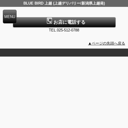
BLUE BIRD 上越 (上越デリバリー/新潟県上越発)
お店に電話する
TEL.025-512-0788
▲ページの先頭へ戻る