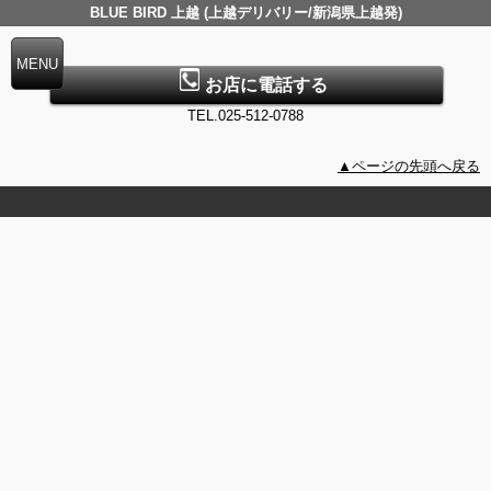
BLUE BIRD 上越 (上越デリバリー/新潟県上越発)
お店に電話する
TEL.025-512-0788
▲ページの先頭へ戻る