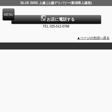
BLUE BIRD 上越 (上越デリバリー/新潟県上越発)
お店に電話する
TEL.025-512-0788
▲ページの先頭へ戻る