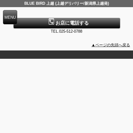
BLUE BIRD 上越 (上越デリバリー/新潟県上越発)
お店に電話する
TEL.025-512-0788
▲ページの先頭へ戻る