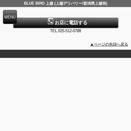
BLUE BIRD 上越 (上越デリバリー/新潟県上越発)
お店に電話する
TEL.025-512-0788
▲ページの先頭へ戻る